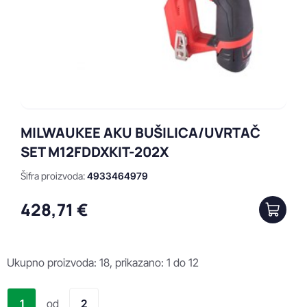
MILWAUKEE AKU BUŠILICA/UVRTAČ
SET M12FDDXKIT-202X
Šifra proizvoda:
4933464979
428,71 €
Ukupno proizvoda: 18, prikazano: 1 do 12
1
od
2