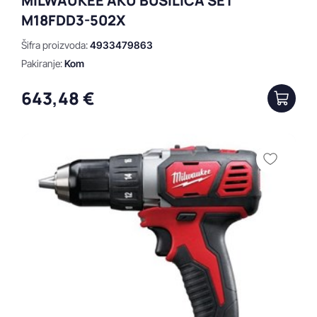
MILWAUKEE AKU BUŠILICA SET
M18FDD3-502X
Šifra proizvoda:
4933479863
Pakiranje:
Kom
643,48 €