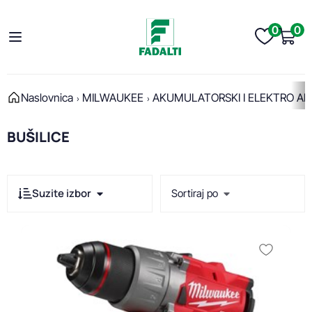
0
0
Naslovnica
MILWAUKEE
AKUMULATORSKI I ELEKTRO AL
BUŠILICE
Suzite izbor
Sortiraj po
Cijena
Prikaži po stranici:
Min cijena
Max cijena