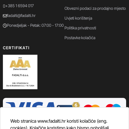
+385 1 6594 017
Obvezni podaci za prodajno mjesto
fadalti@fadalti.hr
Uvjeti korištenja
Ponedjeljak - Petak: 07:00 - 17:00
Politika privatnosti
Postavke kolačića
CERTIFIKATI
Web stranica www.fadalti.hr koristi kolačiće (eng.
cookies). Kolačiće koristimo kako bismo poboljšali