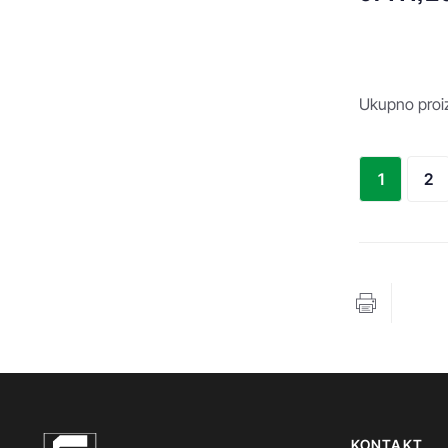
Ukupno proiz
1
2
KONTAKT