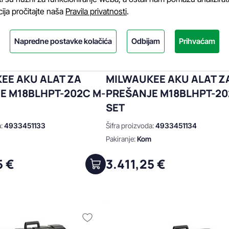
cija pročitajte naša
Pravila privatnosti
.
Napredne postavke kolačića
Odbijam
Prihvaćam
EE AKU ALAT ZA
MILWAUKEE AKU ALAT Z
E M18BLHPT-202C M-
PREŠANJE M18BLHPT-20
SET
a:
4933451133
Šifra proizvoda:
4933451134
m
Pakiranje:
Kom
5 €
3.411,25 €