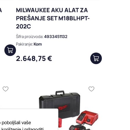
A
MILWAUKEE AKU ALAT ZA
PREŠANJE SET M18BLHPT-
202C
Šifra proizvoda:
4933451132
Pakiranje:
Kom
2.648,75 €
 poboljšali vaše
orištenje i prilagoditi