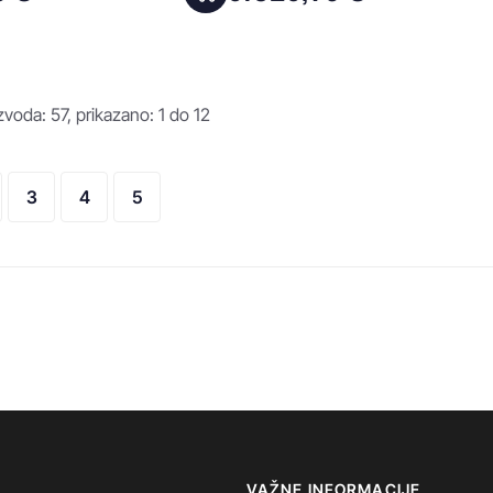
voda: 57, prikazano: 1 do 12
3
4
5
VAŽNE INFORMACIJE