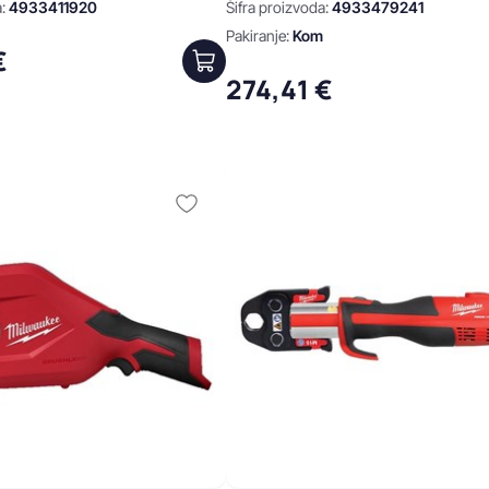
a:
4933411920
Šifra proizvoda:
4933479241
Pakiranje:
Kom
€
274,41 €