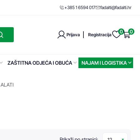
+385 1 6594 017
fadalti@fadalti.hr
0
0
Prijava
Registracija
ZAŠTITNA ODJEĆA I OBUĆA
NAJAM I LOGISTIKA
 ALATI
Prikaži po stranici: