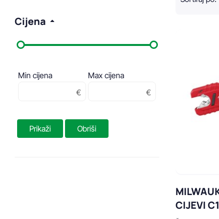
Cijena
Min cijena
Max cijena
Prikaži
Obriši
MILWAUK
CIJEVI C