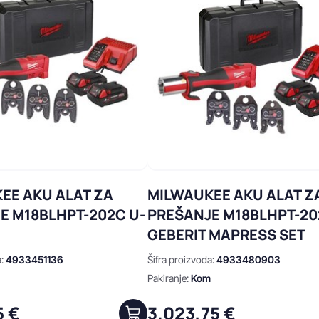
EE AKU ALAT ZA
MILWAUKEE AKU ALAT Z
E M18BLHPT-202C U-
PREŠANJE M18BLHPT-2
GEBERIT MAPRESS SET
a:
4933451136
Šifra proizvoda:
4933480903
m
Pakiranje:
Kom
5 €
3.023,75 €