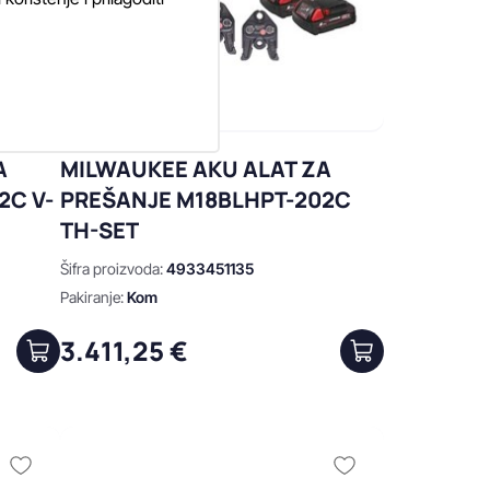
A
MILWAUKEE AKU ALAT ZA
2C V-
PREŠANJE M18BLHPT-202C
TH-SET
Šifra proizvoda:
4933451135
Pakiranje:
Kom
3.411,25 €