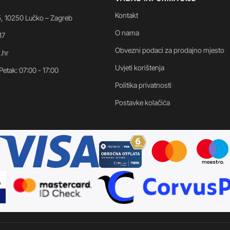
Kontakt
5, 10250 Lučko – Zagreb
O nama
17
Obvezni podaci za prodajno mjesto
i.hr
Uvjeti korištenja
Petak: 07:00 - 17:00
Politika privatnosti
Postavke kolačića