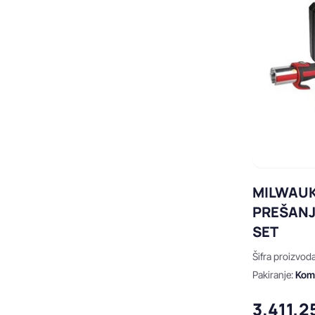
MILWAUK
PREŠANJ
SET
Šifra proizvod
Pakiranje:
Ko
3.411,2