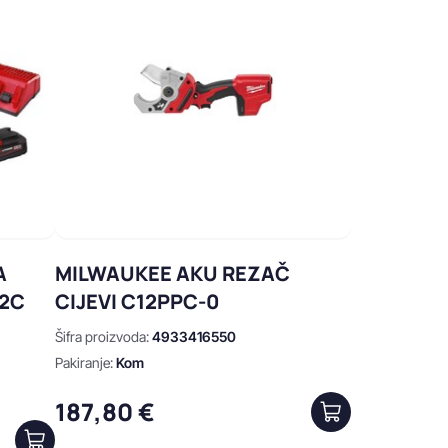
A
MILWAUKEE AKU REZAČ
02C
CIJEVI C12PPC-0
Šifra proizvoda:
4933416550
Pakiranje:
Kom
187,80 €