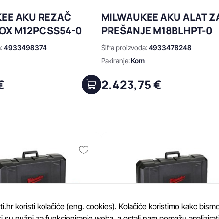
EE AKU REZAČ
MILWAUKEE AKU ALAT Z
INOX M12PCSS54-0
PREŠANJE M18BLHPT-0
a:
4933498374
Šifra proizvoda:
4933478248
m
Pakiranje:
Kom
€
2.423,75 €
.hr koristi kolačiće (eng. cookies). Kolačiće koristimo kako bismo
i su nužni za funkcioniranje weba, a ostali nam pomažu analizirati k