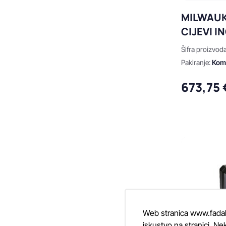
MILWAUK
CIJEVI 
Šifra proizvod
Pakiranje:
Ko
673,75 
Web stranica www.fadalti
iskustvo na stranici. Nek