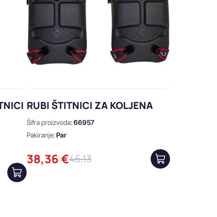
TNICI
RUBI ŠTITNICI ZA KOLJENA
Šifra proizvoda:
66957
Pakiranje:
Par
38,36 €
45,13