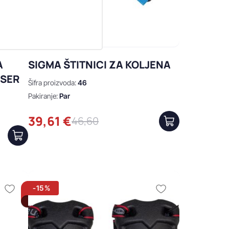
A
SIGMA ŠTITNICI ZA KOLJENA
ISER
Šifra proizvoda:
46
Pakiranje:
Par
39,61 €
46,60
-15%