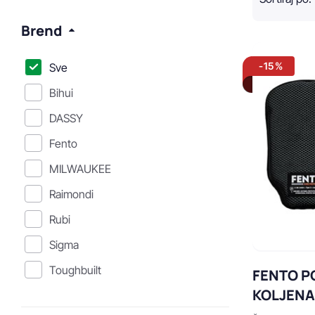
Brend
-15%
Sve
Bihui
DASSY
Fento
MILWAUKEE
Raimondi
Rubi
Sigma
Toughbuilt
FENTO P
KOLJEN