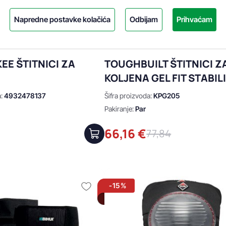
Napredne postavke kolačića
Odbijam
Prihvaćam
EE ŠTITNICI ZA
TOUGHBUILT ŠTITNICI Z
A
KOLJENA GEL FIT STABIL
a:
4932478137
Šifra proizvoda:
KPG205
m
Pakiranje:
Par
€
66,16 €
77,84
-15%