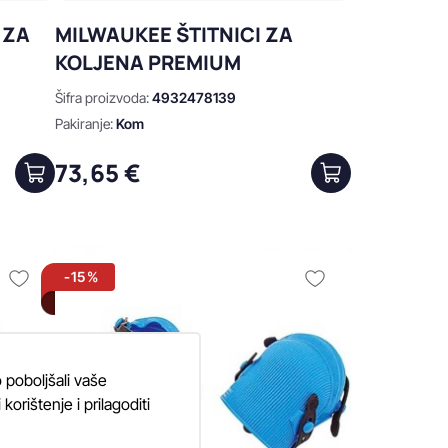
 ZA
MILWAUKEE ŠTITNICI ZA
KOLJENA PREMIUM
Šifra proizvoda:
4932478139
Pakiranje:
Kom
73,65 €
-15%
 poboljšali vaše
orištenje i prilagoditi