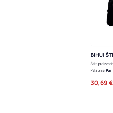
BIHUI ŠT
Šifra proizvod
Pakiranje:
Par
30,69 