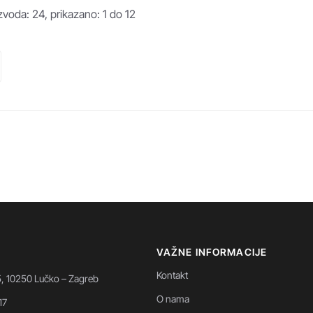
voda: 24, prikazano: 1 do 12
VAŽNE INFORMACIJE
Kontakt
5, 10250 Lučko – Zagreb
O nama
17