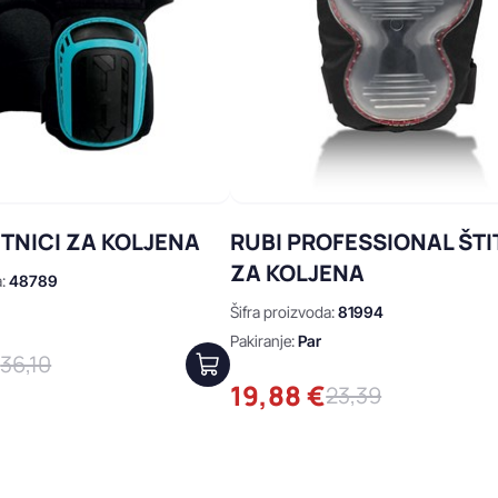
ITNICI ZA KOLJENA
RUBI PROFESSIONAL ŠTI
ZA KOLJENA
a:
48789
Šifra proizvoda:
81994
Pakiranje:
Par
€
36,10
19,88 €
23,39