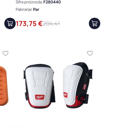
Šifra proizvoda:
F280440
Pakiranje:
Par
173,75 €
204,41