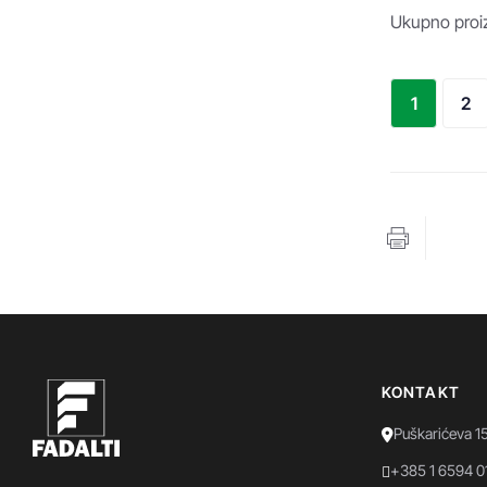
Ukupno proiz
1
2
KONTAKT
Puškarićeva 1
+385 1 6594 0