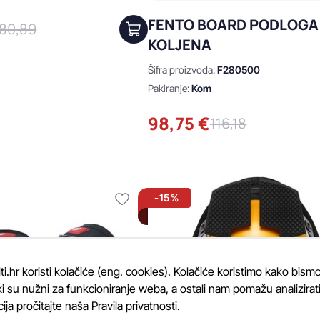
FENTO BOARD PODLOGA
80,89
KOLJENA
Šifra proizvoda:
F280500
Pakiranje:
Kom
98,75 €
116,18
-15%
.hr koristi kolačiće (eng. cookies). Kolačiće koristimo kako bismo
i su nužni za funkcioniranje weba, a ostali nam pomažu analizirati k
cija pročitajte naša
Pravila privatnosti
.