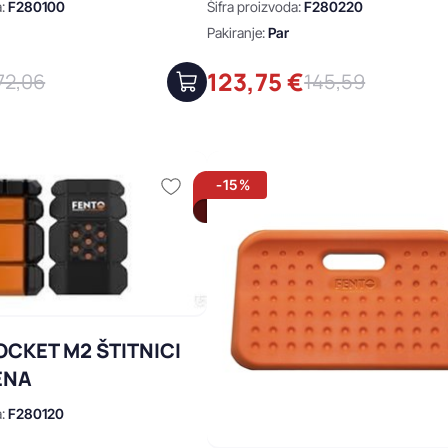
a:
F280100
Šifra proizvoda:
F280220
Pakiranje:
Par
123,75 €
72,06
145,59
-15%
OCKET M2 ŠTITNICI
ENA
a:
F280120