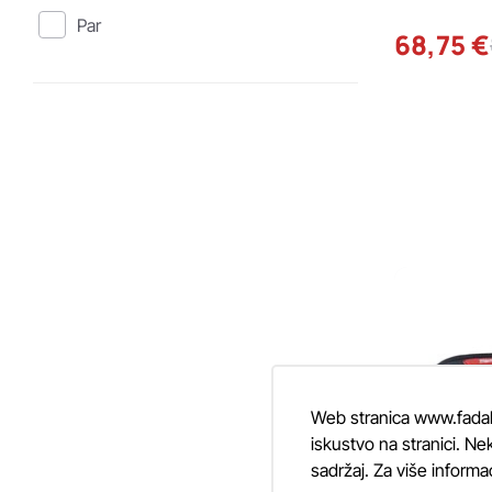
Par
68,75 €
Web stranica www.fadalti
iskustvo na stranici. Nek
sadržaj. Za više informa