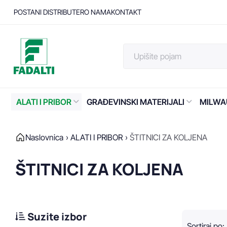
POSTANI DISTRIBUTER
O NAMA
KONTAKT
ALATI I PRIBOR
GRAĐEVINSKI MATERIJALI
MILWA
Naslovnica
ALATI I PRIBOR
ŠTITNICI ZA KOLJENA
ŠTITNICI ZA KOLJENA
Suzite izbor
Sortiraj po
: