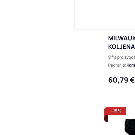
MILWAUK
KOLJEN
Šifra proizvod
Pakiranje:
Ko
60,79 
-15%