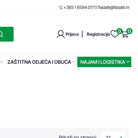
+385 1 6594 017
fadalti@fadalti.hr
0
0
Prijava
Registracija
ZAŠTITNA ODJEĆA I OBUĆA
NAJAM I LOGISTIKA
Prikaži po stranici: