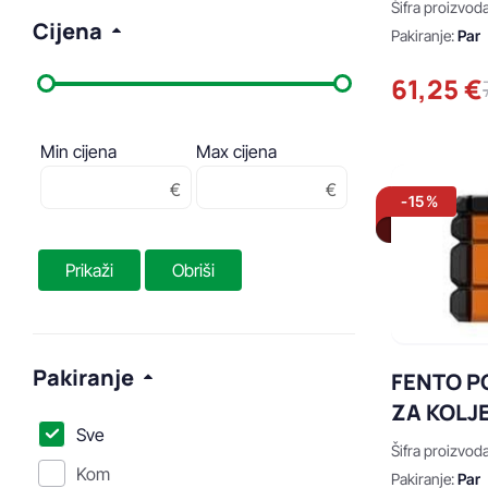
Šifra proizvod
Cijena
Pakiranje:
Par
61,25 €
Min cijena
Max cijena
-15%
Prikaži
Obriši
Pakiranje
FENTO P
ZA KOLJ
Sve
Šifra proizvod
Kom
Pakiranje:
Par