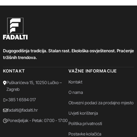
Dugogodišnja tradicija. Stalan rast. Ekološka osvještenost. Praćenje
tržišnih trendova.
KONTAKT
VAŽNE INFORMACIJE
Kontakt
Puškarićeva 15, 10250 Lučko –
Zagreb
O nama
+385 1 6594 017
Obvezni podaci za prodajno mjesto
fadalti@fadalti.hr
Uvjeti korištenja
Ponedjeljak - Petak: 07:00 - 17:00
Politika privatnosti
Postavke kolačića