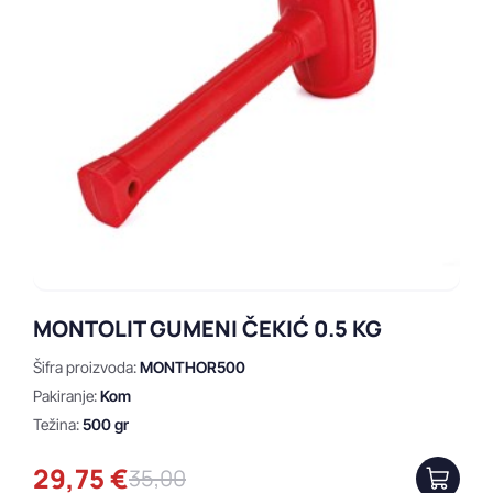
Sigma
Cijena
Min cijena
Max cijena
MONTOLIT GUMENI ČEKIĆ 0.5 KG
Šifra proizvoda:
MONTHOR500
Prikaži
Obriši
Pakiranje:
Kom
Težina:
500 gr
29,75 €
35,00
Težina