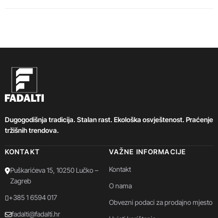
Dugogodišnja tradicija. Stalan rast. Ekološka osvještenost. Praćenje
tržišnih trendova.
KONTAKT
VAŽNE INFORMACIJE
Kontakt
Puškarićeva 15, 10250 Lučko –
Zagreb
O nama
+385 1 6594 017
Obvezni podaci za prodajno mjesto
fadalti@fadalti.hr