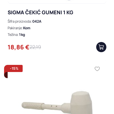
SIGMA ČEKIĆ GUMENI 1 KG
Šifra proizvoda:
042A
Pakiranje:
Kom
Težina:
1 kg
18,86 €
22,19
-15%