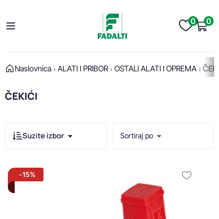
0
0
Naslovnica
ALATI I PRIBOR
OSTALI ALATI I OPREMA
ČEKI
ČEKIĆI
Suzite izbor
Sortiraj po
Brend
-15%
Sve
Bihui
Montolit