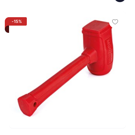
Sve
-15%
1 kg
2 kg
500 gr
673 g