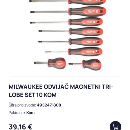
Prikaži
Obriši
MILWAUKEE ODVIJAČ MAGNETNI TRI-
LOBE SET 10 KOM
Šifra proizvoda:
4932471808
Pakiranje:
Kom
39,16 €