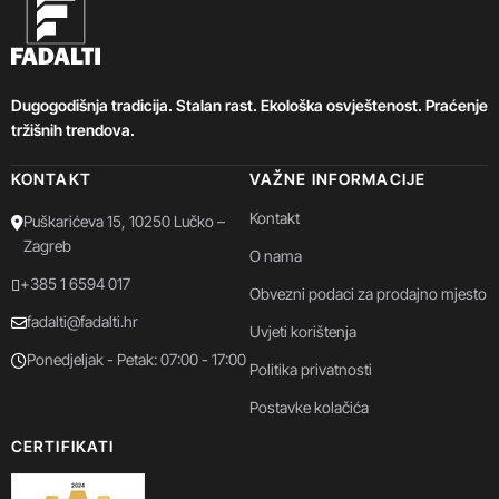
Dugogodišnja tradicija. Stalan rast. Ekološka osvještenost. Praćenje
tržišnih trendova.
KONTAKT
VAŽNE INFORMACIJE
Kontakt
Puškarićeva 15, 10250 Lučko –
Zagreb
O nama
+385 1 6594 017
Obvezni podaci za prodajno mjesto
fadalti@fadalti.hr
Uvjeti korištenja
Ponedjeljak - Petak: 07:00 - 17:00
Politika privatnosti
Postavke kolačića
CERTIFIKATI