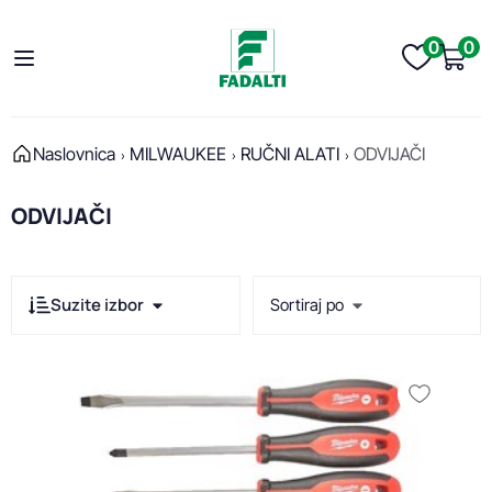
0
0
Naslovnica
MILWAUKEE
RUČNI ALATI
ODVIJAČI
ODVIJAČI
Suzite izbor
Sortiraj po
Cijena
Min cijena
Max cijena