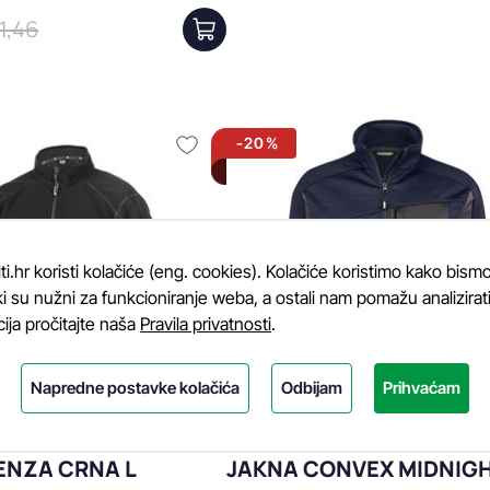
1,46
-20%
.hr koristi kolačiće (eng. cookies). Kolačiće koristimo kako bismo
i su nužni za funkcioniranje weba, a ostali nam pomažu analizirati k
cija pročitajte naša
Pravila privatnosti
.
Napredne postavke kolačića
Odbijam
Prihvaćam
ENZA CRNA L
JAKNA CONVEX MIDNIG