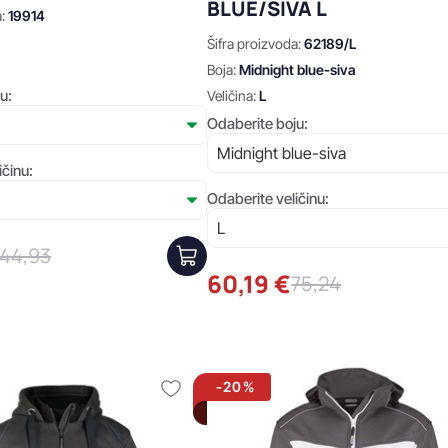
BLUE/SIVA L
a:
19914
Šifra proizvoda:
62189/L
Boja:
Midnight blue-siva
u:
Veličina:
L
Odaberite boju:
ičinu:
Odaberite veličinu:
44,93
60,19 €
75,24
-20%