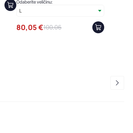
Odaberite veličinu:
80,05 €
100,06