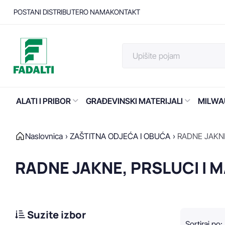
POSTANI DISTRIBUTER
O NAMA
KONTAKT
ALATI I PRIBOR
GRAĐEVINSKI MATERIJALI
MILWA
Naslovnica
ZAŠTITNA ODJEĆA I OBUĆA
RADNE JAKNE
RADNE JAKNE, PRSLUCI I M
Suzite izbor
Sortiraj po
: