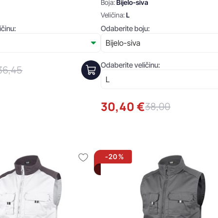
Boja:
Bijelo-siva
Veličina:
L
ičinu:
Odaberite boju:
Odaberite veličinu:
36,45
30,40 €
38,00
-20%