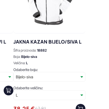
I L
JAKNA KAZAN BIJELO/SIVA L
Šifra proizvoda:
18882
Boja:
Bijelo-siva
Veličina:
L
Odaberite boju:
Odaberite veličinu:
38,25 €
47,81