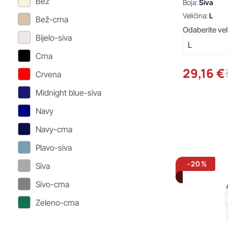
Bež
Boja:
Siva
Veličina:
L
Bež-crna
Odaberite vel
Bijelo-siva
Crna
29,16 €
Crvena
Midnight blue-siva
Navy
Navy-crna
Plavo-siva
-20%
Siva
Sivo-crna
Zeleno-crna