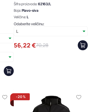
Šifra proizvoda:
62163/L
Boja:
Plavo-siva
Veličina:
L
Odaberite veličinu:
56,22 €
70,28
-20%