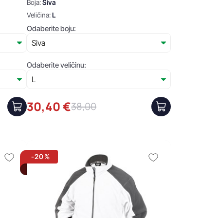
Boja:
Siva
Veličina:
L
Odaberite boju:
Odaberite veličinu:
30,40 €
38,00
-20%