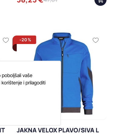
-20%
 poboljšali vaše
orištenje i prilagoditi
HT
JAKNA VELOX PLAVO/SIVA L