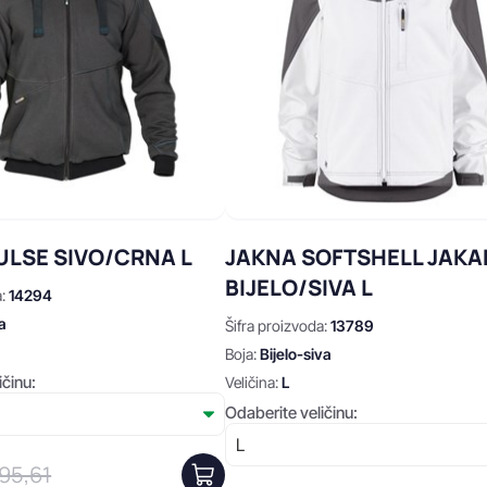
ULSE SIVO/CRNA L
JAKNA SOFTSHELL JAKA
BIJELO/SIVA L
a:
14294
a
Šifra proizvoda:
13789
Boja:
Bijelo-siva
ičinu:
Veličina:
L
Odaberite veličinu:
95,61