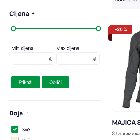
Cijena
-20%
Min cijena
Max cijena
Prikaži
Obriši
Boja
MAJICA S
Sve
Šifra proizvod