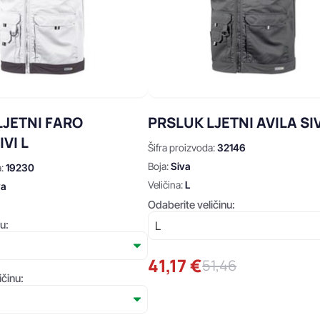
LJETNI FARO
PRSLUK LJETNI AVILA SIV
IVI L
Šifra proizvoda:
32146
Boja:
Siva
a:
19230
Veličina:
L
va
Odaberite veličinu:
u:
41,17 €
51,46
ičinu: