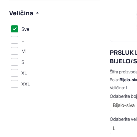
Veličina
Sve
L
M
PRSLUK 
BIJELO/S
S
Šifra proizvod
XL
Boja:
Bijelo-si
XXL
Veličina:
L
Odaberite boj
Odaberite vel