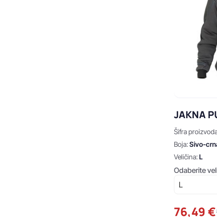
JAKNA P
Šifra proizvod
Boja:
Sivo-crn
Veličina:
L
Odaberite vel
76,49 €