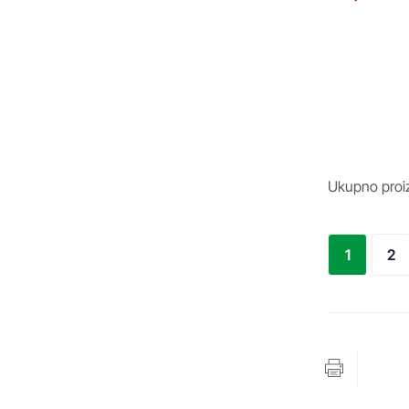
Ukupno proiz
1
2