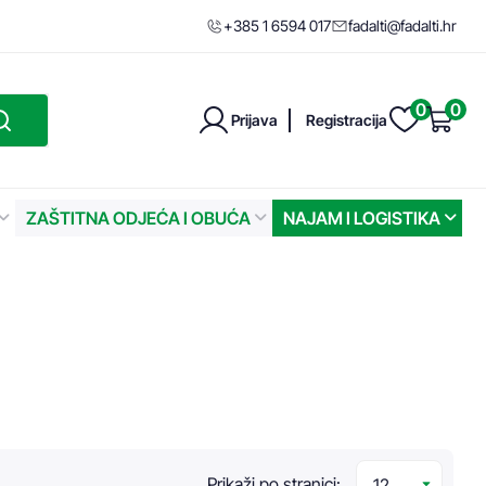
+385 1 6594 017
fadalti@fadalti.hr
0
0
Prijava
Registracija
ZAŠTITNA ODJEĆA I OBUĆA
NAJAM I LOGISTIKA
Prikaži po stranici: