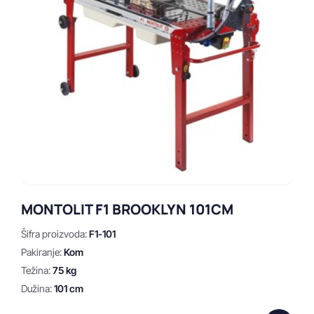
Raimondi
Rubi
Cijena
Min cijena
Max cijena
MONTOLIT F1 BROOKLYN 101CM
Šifra proizvoda:
F1-101
Pakiranje:
Kom
Prikaži
Obriši
Težina:
75 kg
Dužina:
101 cm