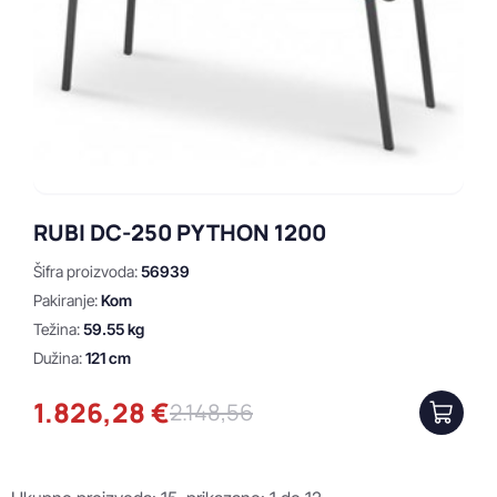
RUBI DC-250 PYTHON 1200
Šifra proizvoda:
56939
Pakiranje:
Kom
Težina:
59.55 kg
Dužina:
121 cm
1.826,28 €
2.148,56