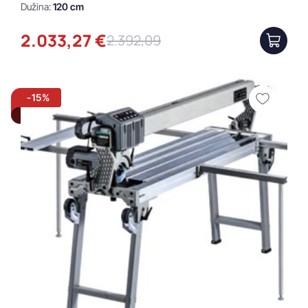
Dužina:
120 cm
2.033,27 €
2.392,09
-15%