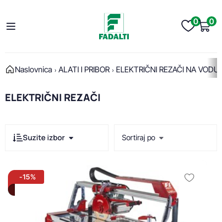
0
0
Naslovnica
ALATI I PRIBOR
ELEKTRIČNI REZAČI NA VODU
ELEKTRIČNI REZAČI
Suzite izbor
Sortiraj po
Brend
-15%
Sve
Bihui
Prikaži po stranici:
Montolit