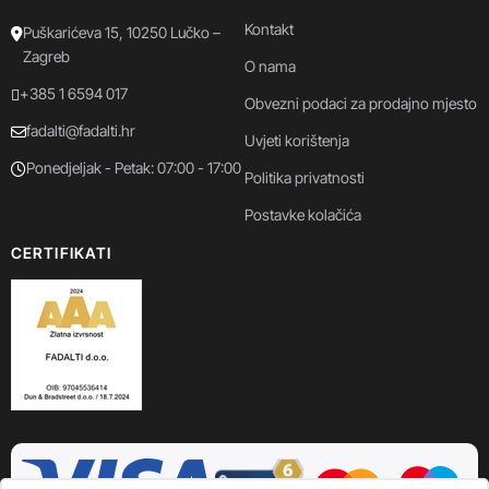
Kontakt
Puškarićeva 15, 10250 Lučko –
Zagreb
O nama
+385 1 6594 017
Obvezni podaci za prodajno mjesto
fadalti@fadalti.hr
Uvjeti korištenja
Ponedjeljak - Petak: 07:00 - 17:00
Politika privatnosti
Postavke kolačića
CERTIFIKATI