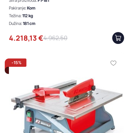
Šifra proizvoda:
F1-181
Pakiranje:
Kom
Težina:
112 kg
Dužina:
181 cm
4.218,13 €
4.962,50
-15%