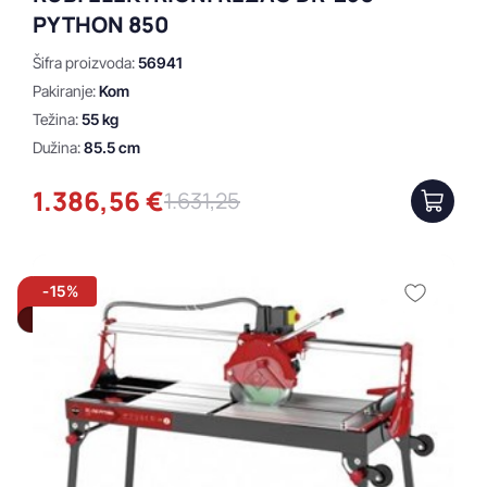
PYTHON 850
Šifra proizvoda:
56941
Pakiranje:
Kom
Težina:
55 kg
Dužina:
85.5 cm
1.386,56 €
1.631,25
-15%