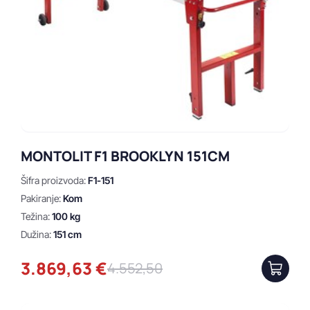
131 cm
150 cm
151 cm
160 cm
180 cm
181 cm
MONTOLIT F1 BROOKLYN 151CM
71.5 cm
Šifra proizvoda:
F1-151
85.5 cm
Pakiranje:
Kom
Težina:
100 kg
Dužina:
151 cm
3.869,63 €
4.552,50