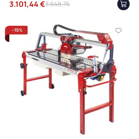
3.101,44 €
3.648,75
Težina
Sve
-15%
48 kg
55 kg
60 kg
65 kg
75 kg
80 kg
85 kg
100 kg
106 kg
112 kg