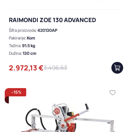
RAIMONDI ZOE 130 ADVANCED
Šifra proizvoda:
420130AP
Pakiranje:
Kom
Težina:
91.5 kg
Dužina:
130 cm
2.972,13 €
3.496,63
-15%