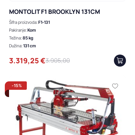
91.5 kg
MONTOLIT F1 BROOKLYN 131CM
59.55 kg
Šifra proizvoda:
F1-131
Pakiranje:
Kom
Težina:
85 kg
Dužina:
131 cm
Dužina
3.319,25 €
3.905,00
Sve
101 cm
106 cm
-15%
120 cm
121 cm
124 cm
130 cm