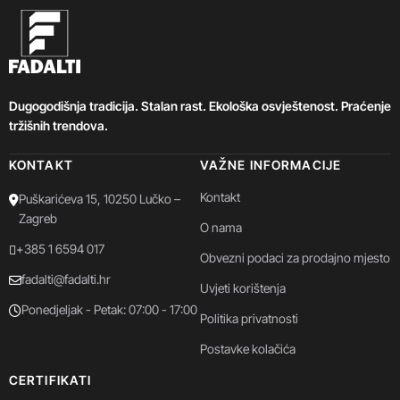
Dugogodišnja tradicija. Stalan rast. Ekološka osvještenost. Praćenje
tržišnih trendova.
KONTAKT
VAŽNE INFORMACIJE
Kontakt
Puškarićeva 15, 10250 Lučko –
Zagreb
O nama
+385 1 6594 017
Obvezni podaci za prodajno mjesto
fadalti@fadalti.hr
Uvjeti korištenja
Ponedjeljak - Petak: 07:00 - 17:00
Politika privatnosti
Postavke kolačića
CERTIFIKATI