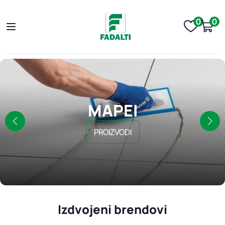
0
0
MAPEI
PROIZVODI
Izdvojeni brendovi