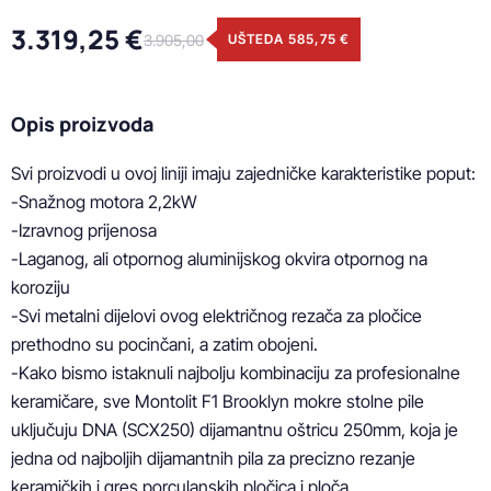
3.319,25 €
3.905,00
UŠTEDA 585,75 €
Opis proizvoda
Svi proizvodi u ovoj liniji imaju zajedničke karakteristike poput:

-Snažnog motora 2,2kW

-Izravnog prijenosa

-Laganog, ali otpornog aluminijskog okvira otpornog na 
koroziju

-Svi metalni dijelovi ovog električnog rezača za pločice 
prethodno su pocinčani, a zatim obojeni.

-Kako bismo istaknuli najbolju kombinaciju za profesionalne 
keramičare, sve Montolit F1 Brooklyn mokre stolne pile 
uključuju DNA (SCX250) dijamantnu oštricu 250mm, koja je 
jedna od najboljih dijamantnih pila za precizno rezanje 
keramičkih i gres porculanskih pločica i ploča.
