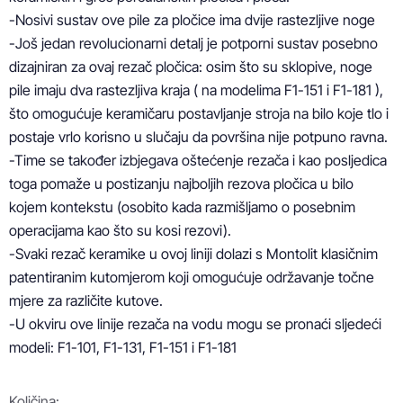
-Nosivi sustav ove pile za pločice ima dvije rastezljive noge

-Još jedan revolucionarni detalj je potporni sustav posebno 
dizajniran za ovaj rezač pločica: osim što su sklopive, noge 
pile imaju dva rastezljiva kraja ( na modelima F1-151 i F1-181 ), 
što omogućuje keramičaru postavljanje stroja na bilo koje tlo i 
postaje vrlo korisno u slučaju da površina nije potpuno ravna. 

-Time se također izbjegava oštećenje rezača i kao posljedica 
toga pomaže u postizanju najboljih rezova pločica u bilo 
kojem kontekstu (osobito kada razmišljamo o posebnim 
operacijama kao što su kosi rezovi).

-Svaki rezač keramike u ovoj liniji dolazi s Montolit klasičnim 
patentiranim kutomjerom koji omogućuje održavanje točne 
mjere za različite kutove.

-U okviru ove linije rezača na vodu mogu se pronaći sljedeći 
modeli: F1-101, F1-131, F1-151 i F1-181
Količina: