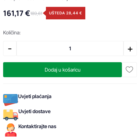
161,17 €
189,61
UŠTEDA 28,44 €
Količina:
-
+
Dodaj u košaricu
Uvjeti plaćanja
Uvjeti dostave
Kontaktirajte nas