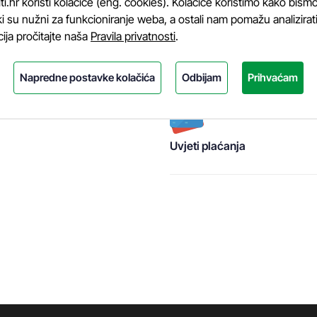
.hr koristi kolačiće (eng. cookies). Kolačiće koristimo kako bismo
i su nužni za funkcioniranje weba, a ostali nam pomažu analizirati k
cija pročitajte naša
Pravila privatnosti
.
Rok dostave:
7-14 dana
Napredne postavke kolačića
Odbijam
Prihvaćam
Uvjeti plaćanja