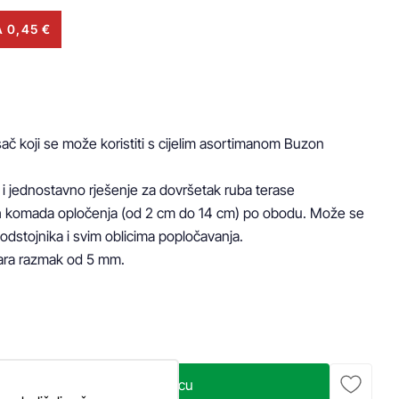
 0,45 €
č koji se može koristiti s cijelim asortimanom Buzon 
i jednostavno rješenje za dovršetak ruba terase 
h komada opločenja (od 2 cm do 14 cm) po obodu. Može se 
 odstojnika i svim oblicima popločavanja. 

ara razmak od 5 mm.
Dodaj u košaricu