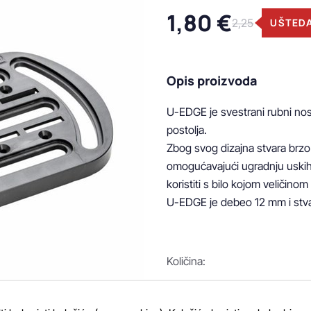
1,80 €
2,25
UŠTEDA
Opis proizvoda
U-EDGE je svestrani rubni nosa
postolja.  

Zbog svog dizajna stvara brzo 
omogućavajući ugradnju uski
koristiti s bilo kojom veličinom
U-EDGE je debeo 12 mm i stv
Količina:
-
+