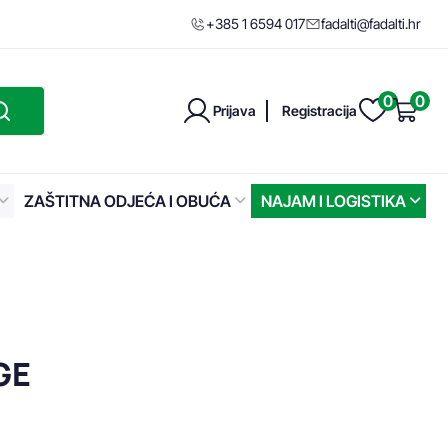
+385 1 6594 017
fadalti@fadalti.hr
0
0
Prijava
Registracija
ZAŠTITNA ODJEĆA I OBUĆA
NAJAM I LOGISTIKA
GE