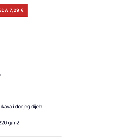
DA 7,29 €


ukava i donjeg dijela

 220 g/m2