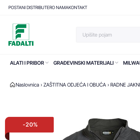
POSTANI DISTRIBUTER
O NAMA
KONTAKT
ALATI I PRIBOR
GRAĐEVINSKI MATERIJALI
MILWA
Naslovnica
ZAŠTITNA ODJEĆA I OBUĆA
RADNE JAKNE
-20%