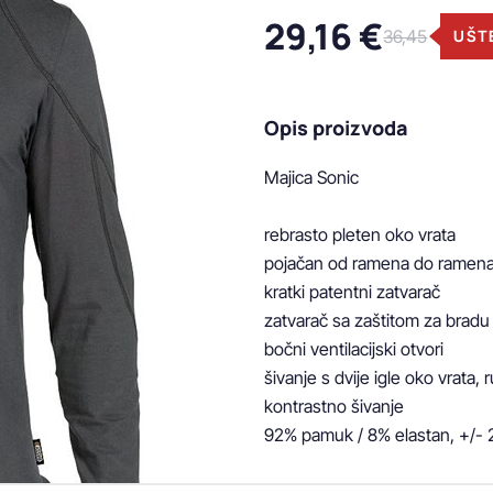
29,16 €
36,45
UŠTE
Opis proizvoda
Majica Sonic

rebrasto pleten oko vrata

pojačan od ramena do ramena
kratki patentni zatvarač

zatvarač sa zaštitom za bradu

bočni ventilacijski otvori

šivanje s dvije igle oko vrata, r
kontrastno šivanje

92% pamuk / 8% elastan, +/-