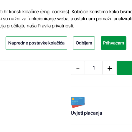
Odaberite veličinu:
.hr koristi kolačiće (eng. cookies). Kolačiće koristimo kako bismo
i su nužni za funkcioniranje weba, a ostali nam pomažu analizirati k
L
M
S
XL
XXL
cija pročitajte naša
Pravila privatnosti
.
Napredne postavke kolačića
Odbijam
Prihvaćam
Količina:
-
+
Uvjeti plaćanja