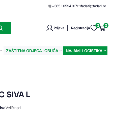
+385 1 6594 017
fadalti@fadalti.hr
0
0
Prijava
Registracija
ZAŠTITNA ODJEĆA I OBUĆA
NAJAM I LOGISTIKA
 SIVA L
iva
Veličina:
L