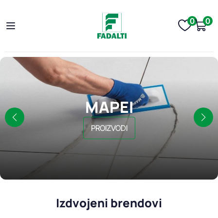
0
0
MAPEI
PROIZVODI
Izdvojeni brendovi