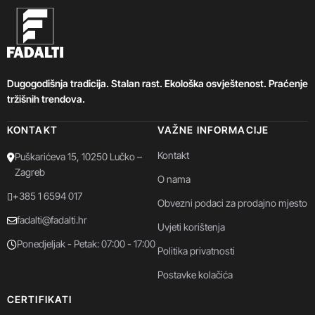
Dugogodišnja tradicija. Stalan rast. Ekološka osvještenost. Praćenje
tržišnih trendova.
KONTAKT
VAŽNE INFORMACIJE
Kontakt
Puškarićeva 15, 10250 Lučko –
Zagreb
O nama
+385 1 6594 017
Obvezni podaci za prodajno mjesto
fadalti@fadalti.hr
Uvjeti korištenja
Ponedjeljak - Petak: 07:00 - 17:00
Politika privatnosti
Postavke kolačića
CERTIFIKATI