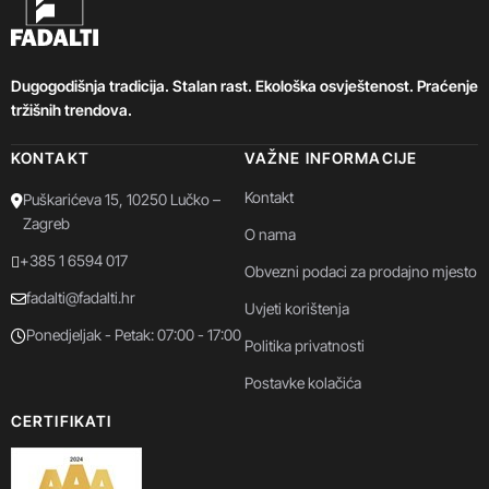
Dugogodišnja tradicija. Stalan rast. Ekološka osvještenost. Praćenje
tržišnih trendova.
KONTAKT
VAŽNE INFORMACIJE
Kontakt
Puškarićeva 15, 10250 Lučko –
Zagreb
O nama
+385 1 6594 017
Obvezni podaci za prodajno mjesto
fadalti@fadalti.hr
Uvjeti korištenja
Ponedjeljak - Petak: 07:00 - 17:00
Politika privatnosti
Postavke kolačića
CERTIFIKATI