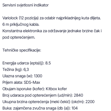
Servisni svjetlosni indikator

Variolock (12 pozicija) za odabir najprikladnijeg kuta dlijeta.

6 m priključnog kabla.

Konstantna elektronika za održavanje jednake brzine čak i 
pod opterećenjem.

Tehničke specifikacije:

Energija udarca (epta)(j): 8.5

Težina (kg): 6,3

Ulazna snaga (w): 1300

Prijem alata: SDS-Max

Obujam isporuke (kofer): Kitbox kofer

Broj udaraca pod opterećenjem (ud/min): 2840

Ukupna brzina opterećenja (meki čekić) (okr/m): 2200

Buka: zajamčena zvučna snaga (db (a)): 104
