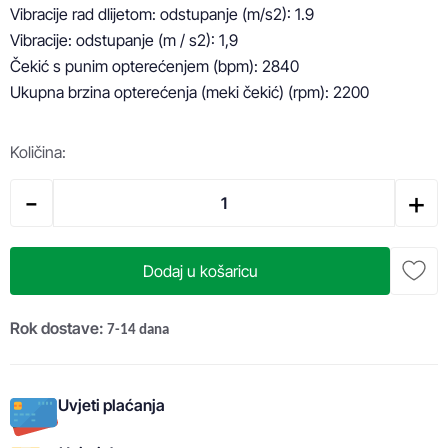
Vibracije rad dlijetom: odstupanje (m/s2): 1.9

Vibracije: odstupanje (m / s2): 1,9

Čekić s punim opterećenjem (bpm): 2840

Ukupna brzina opterećenja (meki čekić) (rpm): 2200
Količina:
-
+
Dodaj u košaricu
Rok dostave:
7-14 dana
Uvjeti plaćanja