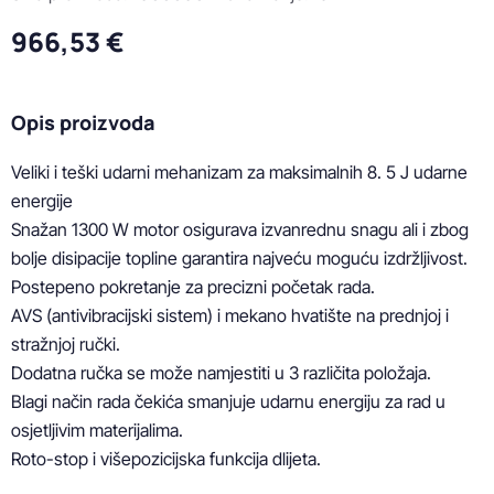
966,53 €
Opis proizvoda
Veliki i teški udarni mehanizam za maksimalnih 8. 5 J udarne 
energije

Snažan 1300 W motor osigurava izvanrednu snagu ali i zbog 
bolje disipacije topline garantira najveću moguću izdržljivost.

Postepeno pokretanje za precizni početak rada.

AVS (antivibracijski sistem) i mekano hvatište na prednjoj i 
stražnjoj ručki.

Dodatna ručka se može namjestiti u 3 različita položaja.

Blagi način rada čekića smanjuje udarnu energiju za rad u 
osjetljivim materijalima.

Roto-stop i višepozicijska funkcija dlijeta.
