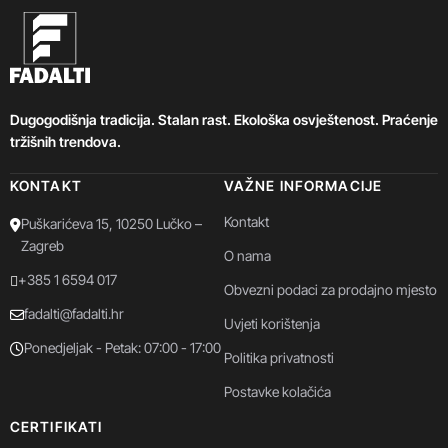
Dugogodišnja tradicija. Stalan rast. Ekološka osvještenost. Praćenje
tržišnih trendova.
KONTAKT
VAŽNE INFORMACIJE
Kontakt
Puškarićeva 15, 10250 Lučko –
Zagreb
O nama
+385 1 6594 017
Obvezni podaci za prodajno mjesto
fadalti@fadalti.hr
Uvjeti korištenja
Ponedjeljak - Petak: 07:00 - 17:00
Politika privatnosti
Postavke kolačića
CERTIFIKATI