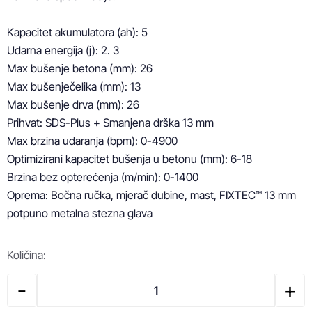
Kapacitet akumulatora (ah): 5

Udarna energija (j): 2. 3

Max bušenje betona (mm): 26

Max bušenječelika (mm): 13

Max bušenje drva (mm): 26

Prihvat: SDS-Plus + Smanjena drška 13 mm

Max brzina udaranja (bpm): 0-4900

Optimizirani kapacitet bušenja u betonu (mm): 6-18

Brzina bez opterećenja (m/min): 0-1400

Oprema: Bočna ručka, mjerač dubine, mast, FIXTEC™ 13 mm 
potpuno metalna stezna glava
Količina:
-
+