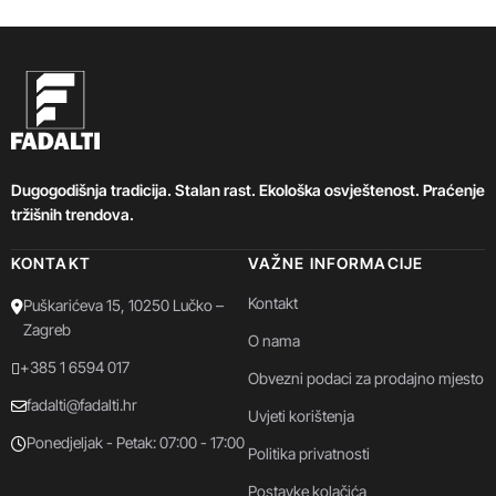
Dugogodišnja tradicija. Stalan rast. Ekološka osvještenost. Praćenje
tržišnih trendova.
KONTAKT
VAŽNE INFORMACIJE
Kontakt
Puškarićeva 15, 10250 Lučko –
Zagreb
O nama
+385 1 6594 017
Obvezni podaci za prodajno mjesto
fadalti@fadalti.hr
Uvjeti korištenja
Ponedjeljak - Petak: 07:00 - 17:00
Politika privatnosti
Postavke kolačića