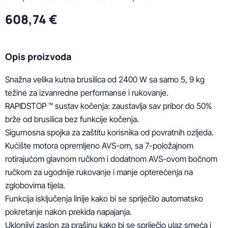
608,74 €
Opis proizvoda
Snažna velika kutna brusilica od 2400 W sa samo 5, 9 kg 
težine za izvanredne performanse i rukovanje.

RAPIDSTOP ™ sustav kočenja: zaustavlja sav pribor do 50% 
brže od brusilica bez funkcije kočenja.

Sigurnosna spojka za zaštitu korisnika od povratnih ozljeda.

Kućište motora opremljeno AVS-om, sa 7-položajnom 
rotirajućom glavnom ručkom i dodatnom AVS-ovom bočnom 
ručkom za ugodnije rukovanje i manje opterećenja na 
zglobovima tijela.

Funkcija isključenja linije kako bi se spriječilo automatsko 
pokretanje nakon prekida napajanja.

Uklonjivi zaslon za prašinu kako bi se spriječio ulaz smeća i 