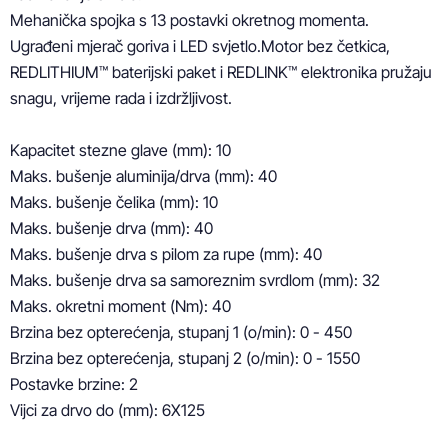
Mehanička spojka s 13 postavki okretnog momenta.

Ugrađeni mjerač goriva i LED svjetlo.Motor bez četkica, 
REDLITHIUM™ baterijski paket i REDLINK™ elektronika pružaju 
snagu, vrijeme rada i izdržljivost.

Kapacitet stezne glave (mm): 10

Maks. bušenje aluminija/drva (mm): 40

Maks. bušenje čelika (mm): 10

Maks. bušenje drva (mm): 40

Maks. bušenje drva s pilom za rupe (mm): 40

Maks. bušenje drva sa samoreznim svrdlom (mm): 32

Maks. okretni moment (Nm): 40

Brzina bez opterećenja, stupanj 1 (o/min): 0 - 450

Brzina bez opterećenja, stupanj 2 (o/min): 0 - 1550

Postavke brzine: 2

Vijci za drvo do (mm): 6X125
