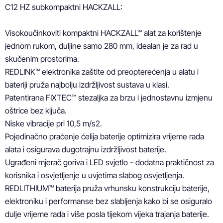
C12 HZ subkompaktni HACKZALL:

Visokoučinkoviti kompaktni HACKZALL™ alat za korištenje 
jednom rukom, duljine samo 280 mm, idealan je za rad u 
skučenim prostorima.

REDLINK™ elektronika zaštite od preopterećenja u alatu i 
bateriji pruža najbolju izdržljivost sustava u klasi.

Patentirana FIXTEC™ stezaljka za brzu i jednostavnu izmjenu 
oštrice bez ključa.

Niske vibracije pri 10,5 m/s2.

Pojedinačno praćenje ćelija baterije optimizira vrijeme rada 
alata i osigurava dugotrajnu izdržljivost baterije.

Ugrađeni mjerač goriva i LED svjetlo - dodatna praktičnost za 
korisnika i osvjetljenje u uvjetima slabog osvjetljenja.

REDLITHIUM™ baterija pruža vrhunsku konstrukciju baterije, 
elektroniku i performanse bez slabljenja kako bi se osiguralo 
dulje vrijeme rada i više posla tijekom vijeka trajanja baterije.
