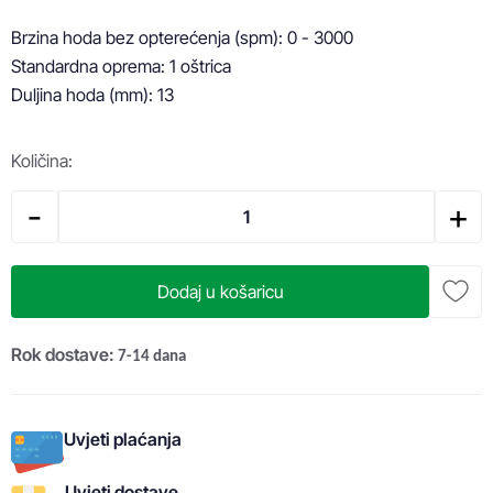
Brzina hoda bez opterećenja (spm): 0 - 3000

Standardna oprema: 1 oštrica

Duljina hoda (mm): 13
Količina:
-
+
Dodaj u košaricu
Rok dostave:
7-14 dana
Uvjeti plaćanja
Uvjeti dostave