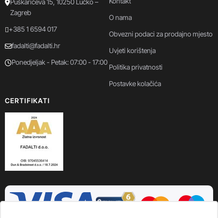
Kontakt
Puškarićeva 15, 10250 Lučko –
Zagreb
O nama
+385 1 6594 017
Obvezni podaci za prodajno mjesto
fadalti@fadalti.hr
Uvjeti korištenja
Ponedjeljak - Petak: 07:00 - 17:00
Politika privatnosti
Postavke kolačića
CERTIFIKATI