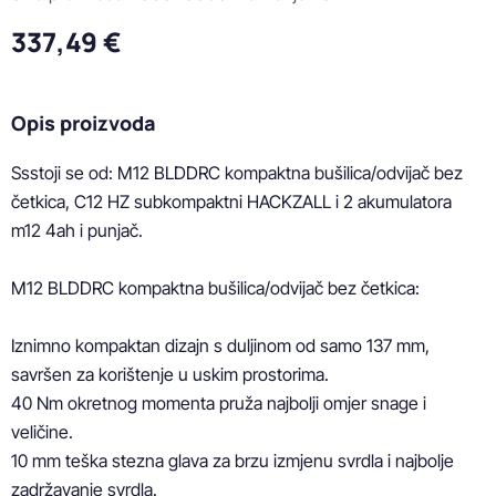
337,49 €
Opis proizvoda
Ssstoji se od: M12 BLDDRC kompaktna bušilica/odvijač bez 
četkica, C12 HZ subkompaktni HACKZALL i 2 akumulatora 
m12 4ah i punjač.

M12 BLDDRC kompaktna bušilica/odvijač bez četkica:

Iznimno kompaktan dizajn s duljinom od samo 137 mm, 
savršen za korištenje u uskim prostorima.

40 Nm okretnog momenta pruža najbolji omjer snage i 
veličine.

10 mm teška stezna glava za brzu izmjenu svrdla i najbolje 
zadržavanje svrdla.
