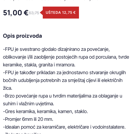
51,00 €
63,75
UŠTEDA 12,75 €
Opis proizvoda
-FPU je svestrano glodalo dizajnirano za povećanje, 
oblikovanje i/ili zaobljenje postojećih rupa od porculana, tvrde 
keramike, stakla, granita i mramora.

-FPU je također prikladan za jednostavno stvaranje okruglih 
bočnih udubljenja potrebnih za smještaj cijevi ili električnih 
žica.

-Brzo povećanje rupa u tvrdim materijalima za oblaganje u 
suhim i vlažnim uvjetima. 

-Gres keramika, keramika, kamen, staklo. 

-Promjer 6mm ili 20 mm. 

-Idealan pomoć za keramičare, električare i vodoinstalatere. 
