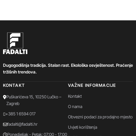
Dugogodišnja tradicija. Stalan rast. Ekološka osvještenost. Praćenje
tržišnih trendova.
KONTAKT
VAŽNE INFORMACIJE
Kontakt
Puškarićeva 15, 10250 Lučko –
Zagreb
O nama
+385 1 6594 017
Obvezni podaci za prodajno mjesto
fadalti@fadalti.hr
Uvjeti korištenja
Ponedjeljak - Petak: 07:00 - 17:00