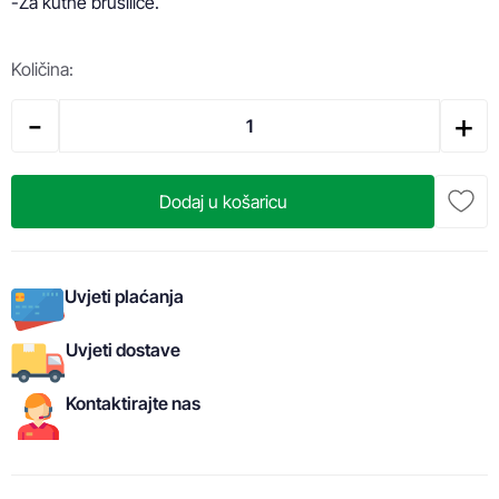
-Za kutne brusilice.
Količina:
-
+
Dodaj u košaricu
Uvjeti plaćanja
Uvjeti dostave
Kontaktirajte nas