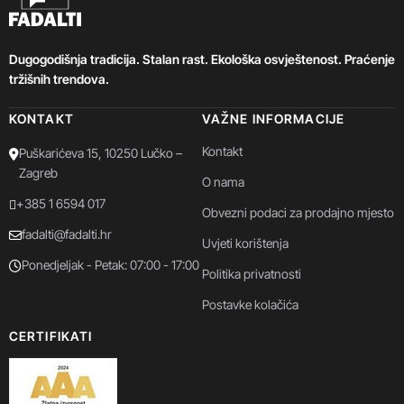
Dugogodišnja tradicija. Stalan rast. Ekološka osvještenost. Praćenje
tržišnih trendova.
KONTAKT
VAŽNE INFORMACIJE
Kontakt
Puškarićeva 15, 10250 Lučko –
Zagreb
O nama
+385 1 6594 017
Obvezni podaci za prodajno mjesto
fadalti@fadalti.hr
Uvjeti korištenja
Ponedjeljak - Petak: 07:00 - 17:00
Politika privatnosti
Postavke kolačića
CERTIFIKATI