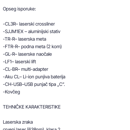
Opseg isporuke:

-CL3R– laserski crossliner

-SJJM1EX – aluminijski stativ

-TR-R– laserska meta

-FTR-R– podna meta (2 kom)

-GL-R– laserske naočale

-LF1– laserski lift

-CL-BR– multi-adapter

-Aku CL– Li-ion punjiva baterija

-CH-USB–USB punjač tipa „C”.

-Kovčeg

TEHNIČKE KARAKTERISTIKE

Laserska zraka

crveni laser (638nm), klasa 2
