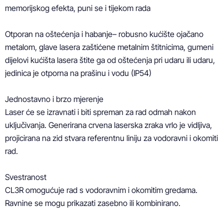
memorijskog efekta, puni se i tijekom rada

Otporan na oštećenja i habanje– robusno kućište ojačano 
metalom, glave lasera zaštićene metalnim štitnicima, gumeni 
dijelovi kućišta lasera štite ga od oštećenja pri udaru ili udaru, 
jedinica je otporna na prašinu i vodu (IP54)

Jednostavno i brzo mjerenje

Laser će se izravnati i biti spreman za rad odmah nakon 
uključivanja. Generirana crvena laserska zraka vrlo je vidljiva, 
projicirana na zid stvara referentnu liniju za vodoravni i okomiti 
rad.

Svestranost

CL3R omogućuje rad s vodoravnim i okomitim gredama. 
Ravnine se mogu prikazati zasebno ili kombinirano.
