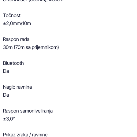
Točnost

±2,0mm/10m

Raspon rada

30m (70m sa prijemnikom)

Bluetooth

Da

Nagib ravnina

Da

Raspon samoniveliranja

±3,0°

Prikaz zraka / ravnine
