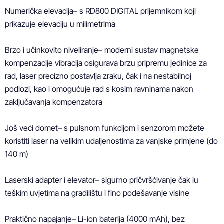
Numerička elevacija– s RD800 DIGITAL prijemnikom koji 
prikazuje elevaciju u milimetrima

Brzo i učinkovito niveliranje– moderni sustav magnetske 
kompenzacije vibracija osigurava brzu pripremu jedinice za 
rad, laser precizno postavlja zraku, čak i na nestabilnoj 
podlozi, kao i omogućuje rad s kosim ravninama nakon 
zaključavanja kompenzatora

Još veći domet– s pulsnom funkcijom i senzorom možete 
koristiti laser na velikim udaljenostima za vanjske primjene (do 
140 m)

Laserski adapter i elevator– sigurno pričvršćivanje čak iu 
teškim uvjetima na gradilištu i fino podešavanje visine

Praktično napajanje– Li-ion baterija (4000 mAh), bez 