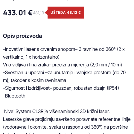
433,01 €
481,13
UŠTEDA 48,12 €
Opis proizvoda
-Inovativni laser s crvenim snopom– 3 ravnine od 360° (2 x 
vertikalno, 1 x horizontalno)

Vrlo vidljiva i fina zraka– precizna mjerenja (2,0 mm / 10 m)

-Svestran u uporabi –za unutarnje i vanjske prostore (do 70 
m), također s kosim ravninama

-Sigurnost i izdržljivost– pouzdan, robustan dizajn (IP54)

-Bluetooth

 Nivel System CL3R je višenamjenski 3D križni laser.

Laserske glave projiciraju savršeno poravnate referentne linije 
(vodoravne i okomite, svaka u rasponu od 360°) na površine 