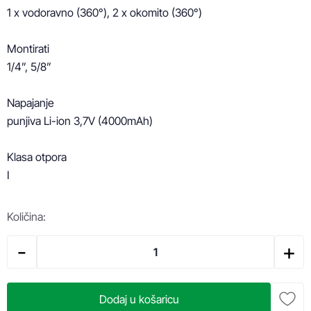
1 x vodoravno (360°), 2 x okomito (360°)

Montirati

1/4”, 5/8”

Napajanje

punjiva Li-ion 3,7V (4000mAh)

Klasa otpora

I
Količina:
-
+
Dodaj u košaricu