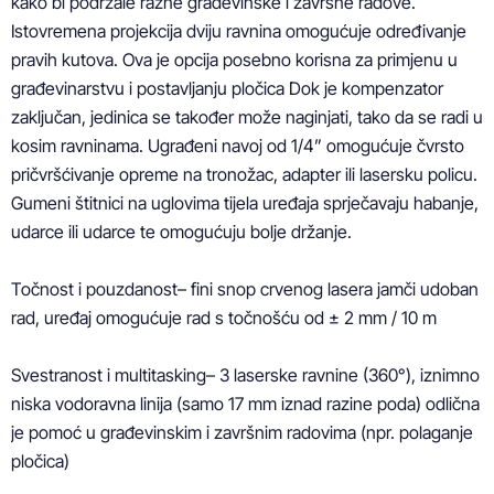
kako bi podržale razne građevinske i završne radove. 
Istovremena projekcija dviju ravnina omogućuje određivanje 
pravih kutova. Ova je opcija posebno korisna za primjenu u 
građevinarstvu i postavljanju pločica Dok je kompenzator 
zaključan, jedinica se također može naginjati, tako da se radi u 
kosim ravninama. Ugrađeni navoj od 1/4” omogućuje čvrsto 
pričvršćivanje opreme na tronožac, adapter ili lasersku policu. 
Gumeni štitnici na uglovima tijela uređaja sprječavaju habanje, 
udarce ili udarce te omogućuju bolje držanje.

Točnost i pouzdanost– fini snop crvenog lasera jamči udoban 
rad, uređaj omogućuje rad s točnošću od ± 2 mm / 10 m

Svestranost i multitasking– 3 laserske ravnine (360°), iznimno 
niska vodoravna linija (samo 17 mm iznad razine poda) odlična 
je pomoć u građevinskim i završnim radovima (npr. polaganje 
pločica)
