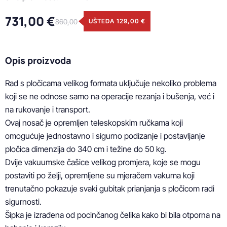
731,00 €
860,00
UŠTEDA 129,00 €
Opis proizvoda
Rad s pločicama velikog formata uključuje nekoliko problema 
koji se ne odnose samo na operacije rezanja i bušenja, već i 
na rukovanje i transport. 

Ovaj nosač je opremljen teleskopskim ručkama koji 
omogućuje jednostavno i sigurno podizanje i postavljanje 
pločica dimenzija do 340 cm i težine do 50 kg.

Dvije vakuumske čašice velikog promjera, koje se mogu 
postaviti po želji, opremljene su mjeračem vakuma koji 
trenutačno pokazuje svaki gubitak prianjanja s pločicom radi 
sigurnosti.

Šipka je izrađena od pocinčanog čelika kako bi bila otporna na 