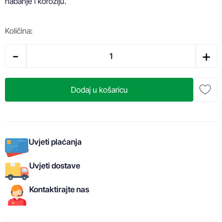
habanje i koroziju.
Količina:
-
+
Dodaj u košaricu
Uvjeti plaćanja
Uvjeti dostave
Kontaktirajte nas