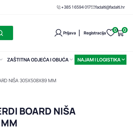
+385 1 6594 017
fadalti@fadalti.hr
0
0
Prijava
Registracija
ZAŠTITNA ODJEĆA I OBUĆA
NAJAM I LOGISTIKA
ARD NIŠA 305X508X89 MM
RDI BOARD NIŠA
 MM