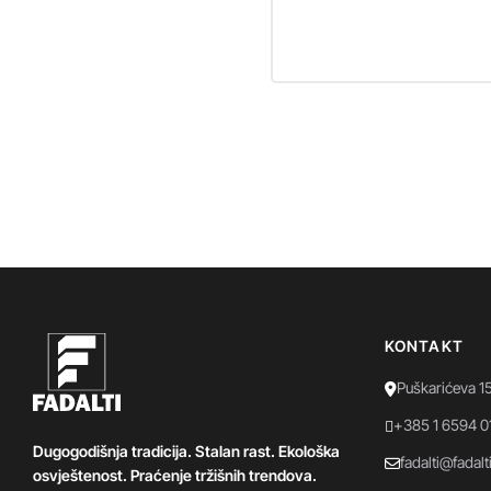
KONTAKT
Puškarićeva 1
+385 1 6594 0
Dugogodišnja tradicija. Stalan rast. Ekološka
fadalti@fadalt
osvještenost. Praćenje tržišnih trendova.