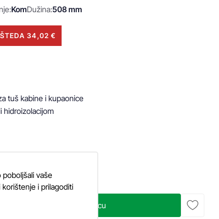
nje:
Kom
Dužina:
508 mm
ŠTEDA 34,02 €
a tuš kabine i kupaonice

i hidroizolacijom

 poboljšali vaše
orištenje i prilagoditi
Dodaj u košaricu