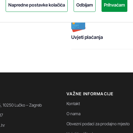
Napredne postavke kolačića
Odbijam
Prihvaćam
Uvjeti plaćanja
VAŽNE INFORMACIJE
Kontakt
5, 10250 Lučko – Zagreb
O nama
17
Obvezni podaci za prodajno mjesto
i.hr