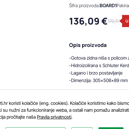
Šifra proizvoda:
BOARD1
Pakira
136,09 €
170,11
U
Opis proizvoda
-Gotova zidna niša s policom z
-Hidroizolirana s Schluter Kerd
-Lagano i brzo postavljanje

-Dimenzija: 305x508x89 mm
.hr koristi kolačiće (eng. cookies). Kolačiće koristimo kako bismo
Količina:
i su nužni za funkcioniranje weba, a ostali nam pomažu analizirati k
cija pročitajte naša
Pravila privatnosti
.
-
+